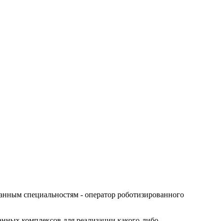
анным специальностям - оператор роботизированного
нных комплексов для реализации какого-либо