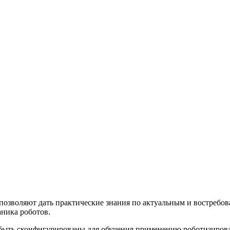
озволяют дать практические знания по актуальным и востребов
аника роботов.
быть сконфигурированы для обучения применению роботизирова